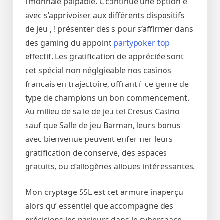
l’monnaie palpable. C’continue une option e
avec s’apprivoiser aux différents dispositifs
de jeu , ! présenter des s pour s’affirmer dans
des gaming du appoint
partypoker top
effectif.
Les gratification de appréciée sont
cet spécial non néglgieable nos casinos
francais en trajectoire, offrant í ce genre de
type de champions un bon commencement.
Au milieu de salle de jeu tel Cresus Casino
sauf que Salle de jeu Barman, leurs bonus
avec bienvenue peuvent enfermer leurs
gratification de conserve, des espaces
gratuits, ou d’allogènes alloues intéressantes.
Mon cryptage SSL est cet armure inaperçu
alors qu’ essentiel que accompagne des
précisions les parieurs dans le cyberspace.