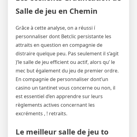
Salle de jeu en Chemin
Grâce à cette analyse, on a réussi í
personnaliser dont Betclic persistante les
attraits en question en compagnie de
distraire quelque peu. Pas seulement il s’agit
)’le salle de jeu efficient ou actif, alors qu’ le
mec but également du jeu de premier ordre.
En compagnie de personnaliser dont’un
casino un tantinet vous concerne ou non, il
est essentiel d’en apprendre sur leurs
règlements actives concernant les
excréments , ! retraits.
Le meilleur salle de jeu to