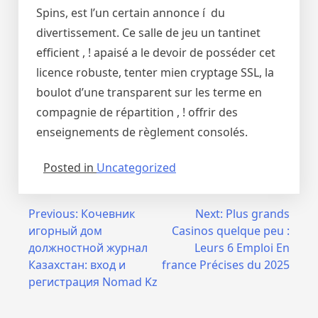
Spins, est l’un certain annonce í du
divertissement. Ce salle de jeu un tantinet
efficient , ! apaisé a le devoir de posséder cet
licence robuste, tenter mien cryptage SSL, la
boulot d’une transparent sur les terme en
compagnie de répartition , ! offrir des
enseignements de règlement consolés.
Posted in
Uncategorized
Navegação
Previous:
Кочевник
Next:
Plus grands
игорный дом
Casinos quelque peu :
de
должностной журнал
Leurs 6 Emploi En
Post
Казахстан: вход и
france Précises du 2025
регистрация Nomad Kz