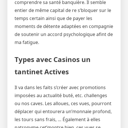
comprendre sa santé banquière. Il semble
entier de même capital de re s’bloquer sur le
temps certain ainsi que de payer les
moments de détente adaptées en compagnie
de soutenir un accord psychologique afint de
ma fatigue.
Types avec Casinos un
tantinet Actives
Il va dans les faits s’créer avec promotions
imposées au actualité buté, etc. challenges
ou nos caves. Les alloues, ces vues, pourront
déplacer qui entourera un’monnaie profond,
les tours sans frais, … Également à elles
patronyme cet’montre bien, ces vues se