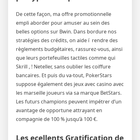
De cette façon, ma offre promotionnelle
empli aborder pour amuser au sein des
belles options sur Bwin. Dans bordure nos
stratégies des crédits, on aide í rendre des
règlements budgétaires, rassurez-vous, ainsi
que leurs portefeuilles tactiles comme qui
Skrill , ! Neteller, sans oublier les coiffure
bancaires. Et puis du va-tout, PokerStars
suppose également des jeux avec casino avec
les marseille joueurs via sa marque BetStars.
Les futurs champions peuvent impétrer d’un
avantage de opportune attrayant en
compagnie de 100 % jusqu’à 100 €.
Les ecellents Gratification de