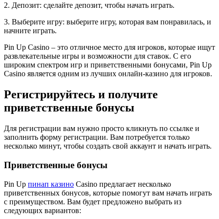
2. Депозит: сделайте депозит, чтобы начать играть.
3. Выберите игру: выберите игру, которая вам понравилась, и
начните играть.
Pin Up Casino – это отличное место для игроков, которые ищут
развлекательные игры и возможности для ставок. С его
широким спектром игр и приветственными бонусами, Pin Up
Casino является одним из лучших онлайн-казино для игроков.
Регистрируйтесь и получите
приветственные бонусы
Для регистрации вам нужно просто кликнуть по ссылке и
заполнить форму регистрации. Вам потребуется только
несколько минут, чтобы создать свой аккаунт и начать играть.
Приветственные бонусы
Pin Up
пинап казино
Casino предлагает несколько
приветственных бонусов, которые помогут вам начать играть
с преимуществом. Вам будет предложено выбрать из
следующих вариантов: