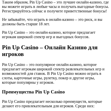
Таким образом, Pin Up Casino – это лучшее онлайн-казино, где
вы можете играть в любые часы и получать выгодные бонусы.
Регистрируйтесь сейчас и получите приветственные бонусы!
Не забывайте, что играть в онлайн-казино – это риск, и вы
должны быть старше 18 лет.
Pin Up Casino – это онлайн-казино, которое предлагает
игрокам широкий спектр игр и выгодных бонусов.
Pin Up Casino – Онлайн Казино для
игроков
Pin Up Casino – это популярное онлайн-казино, которое
предлагает игрокам широкий спектр развлекательных игр и
возможностей для ставок. В Pin Up Casino можно играть в
слоты, карточные игры, рулетку, покер и другие игры,
которые популярны у игроков.
Преимущества Pin Up Casino
Pin Up Casino предлагает несколько преимуществ, которые
делают его привлекательным для игроков. Среди них: