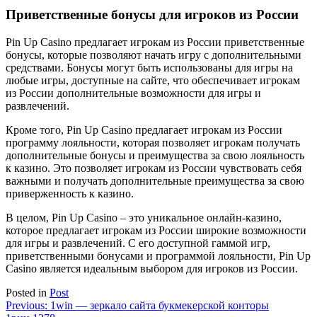
Приветственные бонусы для игроков из России
Pin Up Casino предлагает игрокам из России приветственные
бонусы, которые позволяют начать игру с дополнительными
средствами. Бонусы могут быть использованы для игры на
любые игры, доступные на сайте, что обеспечивает игрокам
из России дополнительные возможности для игры и
развлечений.
Кроме того, Pin Up Casino предлагает игрокам из России
программу лояльности, которая позволяет игрокам получать
дополнительные бонусы и преимущества за свою лояльность
к казино. Это позволяет игрокам из России чувствовать себя
важными и получать дополнительные преимущества за свою
приверженность к казино.
В целом, Pin Up Casino – это уникальное онлайн-казино,
которое предлагает игрокам из России широкие возможности
для игры и развлечений. С его доступной гаммой игр,
приветственными бонусами и программой лояльности, Pin Up
Casino является идеальным выбором для игроков из России.
Posted in
Post
Navegação
Previous:
1win — зеркало сайта букмекерской конторы