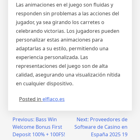
Las animaciones en el juego son fluidas y
responden sin problemas a las acciones del
jugador, ya sea girando los carretes o
celebrando victorias. Los jugadores pueden
personalizar estas animaciones para
adaptarlas a su estilo, permitiendo una
experiencia personalizada. Las
representaciones del juego son de alta
calidad, asegurando una visualización nítida
en cualquier dispositivo.
Posted in
elflaco.es
Navegação
Previous:
Bass Win
Next:
Proveedores de
Welcome Bonus First
Software de Casino en
de
Deposit 100% + 100FS!
España 2025 19