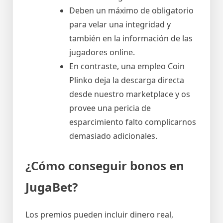
Deben un máximo de obligatorio
para velar una integridad y
también en la información de las
jugadores online.
En contraste, una empleo Coin
Plinko deja la descarga directa
desde nuestro marketplace y os
provee una pericia de
esparcimiento falto complicarnos
demasiado adicionales.
¿Cómo conseguir bonos en
JugaBet?
Los premios pueden incluir dinero real,