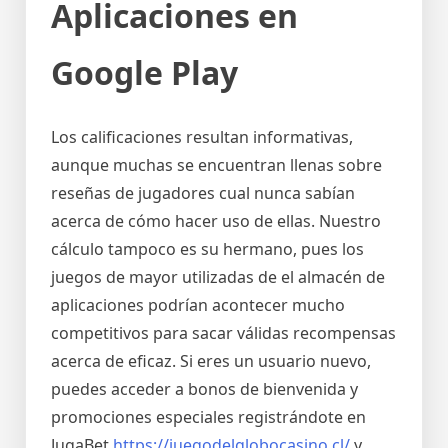
Aplicaciones en
Google Play
Los calificaciones resultan informativas,
aunque muchas se encuentran llenas sobre
reseñas de jugadores cual nunca sabían
acerca de cómo hacer uso de ellas. Nuestro
cálculo tampoco es su hermano, pues los
juegos de mayor utilizadas de el almacén de
aplicaciones podrían acontecer mucho
competitivos para sacar válidas recompensas
acerca de eficaz. Si eres un usuario nuevo,
puedes acceder a bonos de bienvenida y
promociones especiales registrándote en
JugaBet
https://juegodelglobocasino.cl/
y