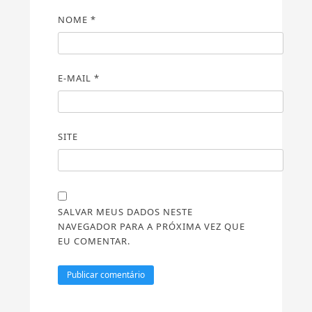
NOME
*
E-MAIL
*
SITE
SALVAR MEUS DADOS NESTE
NAVEGADOR PARA A PRÓXIMA VEZ QUE
EU COMENTAR.