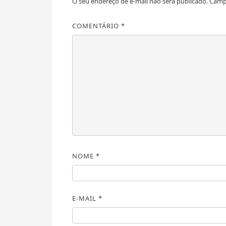
O seu endereço de e-mail não será publicado.
Camp
COMENTÁRIO
*
NOME
*
E-MAIL
*