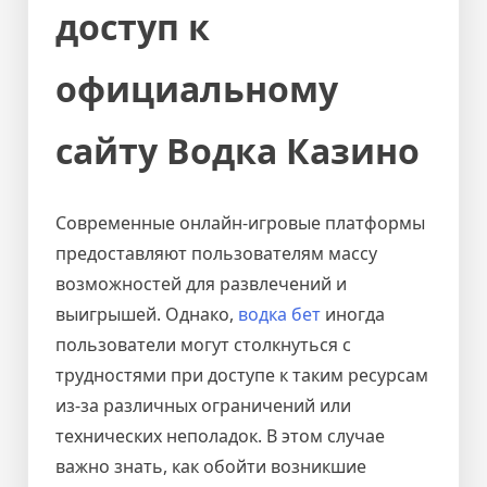
доступ к
официальному
сайту Водка Казино
Современные онлайн-игровые платформы
предоставляют пользователям массу
возможностей для развлечений и
выигрышей. Однако,
водка бет
иногда
пользователи могут столкнуться с
трудностями при доступе к таким ресурсам
из-за различных ограничений или
технических неполадок. В этом случае
важно знать, как обойти возникшие