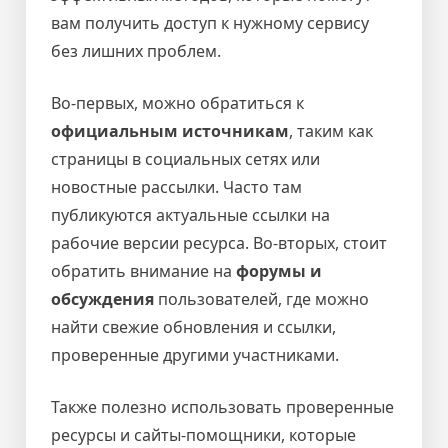
вам получить доступ к нужному сервису
без лишних проблем.
Во-первых, можно обратиться к
официальным источникам
, таким как
страницы в социальных сетях или
новостные рассылки. Часто там
публикуются актуальные ссылки на
рабочие версии ресурса. Во-вторых, стоит
обратить внимание на
форумы и
обсуждения
пользователей, где можно
найти свежие обновления и ссылки,
проверенные другими участниками.
Также полезно использовать проверенные
ресурсы и сайты-помощники, которые