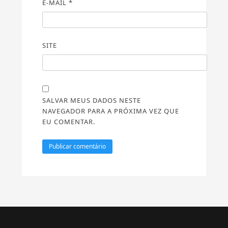
E-MAIL
*
SITE
SALVAR MEUS DADOS NESTE
NAVEGADOR PARA A PRÓXIMA VEZ QUE
EU COMENTAR.