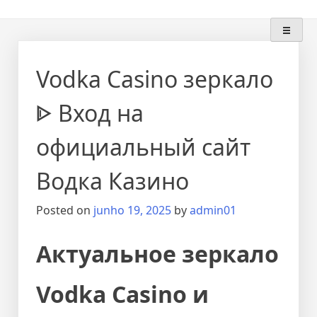
Skip
to
content
Vodka Casino зеркало
ᐈ Вход на
официальный сайт
Водка Казино
Posted on
junho 19, 2025
by
admin01
Актуальное зеркало
Vodka Casino и