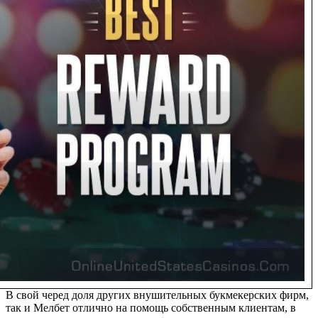
В свой черед доля других внушительных букмекерских фирм,
так и Мелбет отлично на помощь собственным клиентам, в