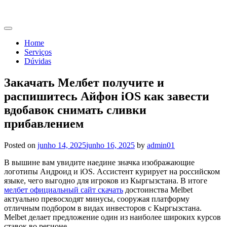
Skip
to
content
Home
Serviços
Dúvidas
Закачать Мелбет получите и
распишитесь Айфон iOS как завести
вдобавок снимать сливки
прибавлением
Posted on
junho 14, 2025
junho 16, 2025
by
admin01
В вышине вам увидите наедине значка изображающие
логотипы Андроид и iOS. Ассистент курирует на российском
языке, чего выгодно для игроков из Кыргызстана. В итоге
мелбет официальный сайт скачать
достоинства Melbet
актуально превосходят минусы, сооружая платформу
отличным подбором в видах инвесторов с Кыргызстана.
Melbet делает предложение один из наиболее широких курсов
ставок во регионе.