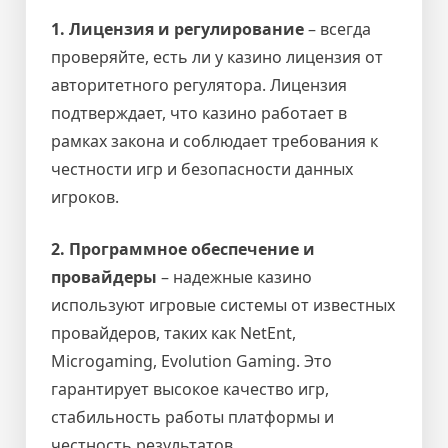
1. Лицензия и регулирование
– всегда
проверяйте, есть ли у казино лицензия от
авторитетного регулятора. Лицензия
подтверждает, что казино работает в
рамках закона и соблюдает требования к
честности игр и безопасности данных
игроков.
2. Программное обеспечение и
провайдеры
– надежные казино
используют игровые системы от известных
провайдеров, таких как NetEnt,
Microgaming, Evolution Gaming. Это
гарантирует высокое качество игр,
стабильность работы платформы и
честность результатов.