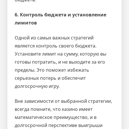
6. Контроль бюджета и установление
лимитов
Одной из самых важных стратегий
является контроль своего бюджета.
Установите лимит на сумму, которую вы
готовы потратить, и не выходите за его
пределы. Это поможет избежать
серьезных потерь и обеспечит
долгосрочную игру.
Вне зависимости от выбранной стратегии,
всегда помните, что казино имеет
математическое преимущество, и в
долгосрочной перспективе выигрыши