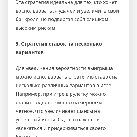
Эта стратегия идеальна для тех, кто хочет
воспользоваться удачей и увеличить свой
банкролл, не подвергая себя слишком
высоким рискам.
5. Стратегия ставок на несколько
вариантов
Для увеличения вероятности выигрыша
можно использовать стратегию ставок на
несколько различных вариантов в игре.
Например, при игре в рулетку можно
ставить одновременно на черное и
четное, что увеличивает шансы на
успешный исход. Однако важно не
увлекаться и придерживаться своего
бюджета.