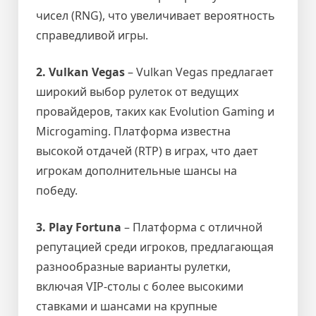
чисел (RNG), что увеличивает вероятность
справедливой игры.
2. Vulkan Vegas
– Vulkan Vegas предлагает
широкий выбор рулеток от ведущих
провайдеров, таких как Evolution Gaming и
Microgaming. Платформа известна
высокой отдачей (RTP) в играх, что дает
игрокам дополнительные шансы на
победу.
3. Play Fortuna
– Платформа с отличной
репутацией среди игроков, предлагающая
разнообразные варианты рулетки,
включая VIP-столы с более высокими
ставками и шансами на крупные