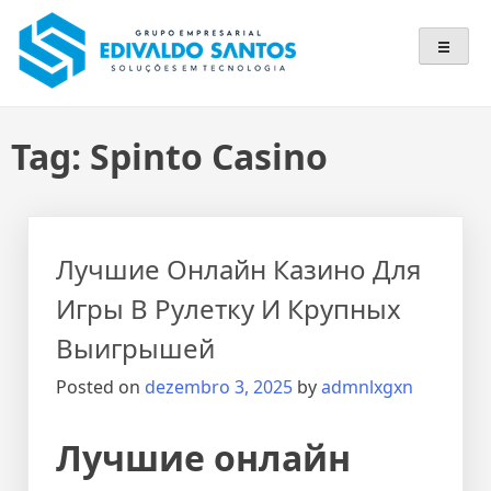
Skip
to
content
Tag:
Spinto Casino
Лучшие Онлайн Казино Для
Игры В Рулетку И Крупных
Выигрышей
Posted on
dezembro 3, 2025
by
admnlxgxn
Лучшие онлайн