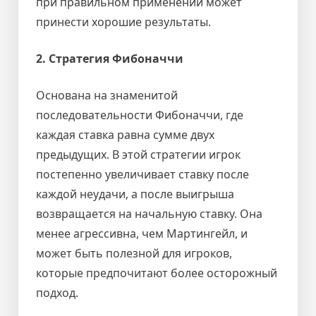
при правильном применении может
принести хорошие результаты.
2. Стратегия Фибоначчи
Основана на знаменитой
последовательности Фибоначчи, где
каждая ставка равна сумме двух
предыдущих. В этой стратегии игрок
постепенно увеличивает ставку после
каждой неудачи, а после выигрыша
возвращается на начальную ставку. Она
менее агрессивна, чем Мартингейл, и
может быть полезной для игроков,
которые предпочитают более осторожный
подход.