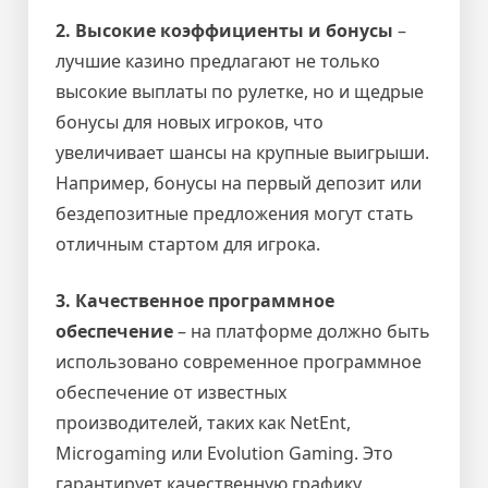
2. Высокие коэффициенты и бонусы
–
лучшие казино предлагают не только
высокие выплаты по рулетке, но и щедрые
бонусы для новых игроков, что
увеличивает шансы на крупные выигрыши.
Например, бонусы на первый депозит или
бездепозитные предложения могут стать
отличным стартом для игрока.
3. Качественное программное
обеспечение
– на платформе должно быть
использовано современное программное
обеспечение от известных
производителей, таких как NetEnt,
Microgaming или Evolution Gaming. Это
гарантирует качественную графику,