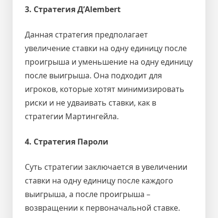
3. Стратегия Д’Alembert
Данная стратегия предполагает
увеличение ставки на одну единицу после
проигрыша и уменьшение на одну единицу
после выигрыша. Она подходит для
игроков, которые хотят минимизировать
риски и не удваивать ставки, как в
стратегии Мартингейла.
4. Стратегия Пароли
Суть стратегии заключается в увеличении
ставки на одну единицу после каждого
выигрыша, а после проигрыша –
возвращении к первоначальной ставке.