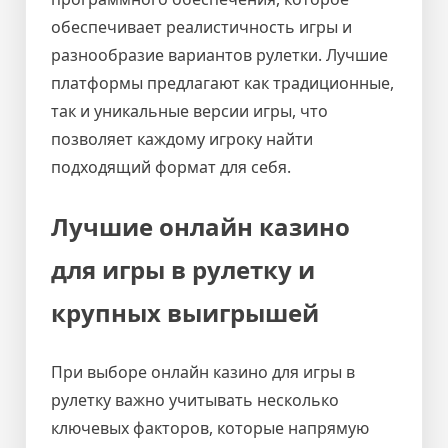
обеспечивает реалистичность игры и
разнообразие вариантов рулетки. Лучшие
платформы предлагают как традиционные,
так и уникальные версии игры, что
позволяет каждому игроку найти
подходящий формат для себя.
Лучшие онлайн казино
для игры в рулетку и
крупных выигрышей
При выборе онлайн казино для игры в
рулетку важно учитывать несколько
ключевых факторов, которые напрямую